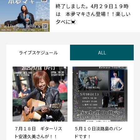
終了しました。4月２９日１９時
は 本夛マキさん登場！！楽しい
夕べに💓
ライブスケジュール
ALL
７月１８日 ギターリス
７月１８日 ギターリス
５月１０日淡路島のバン
５月１０日淡路島のバン
ト安達久美さんが！！
ト安達久美さんが！！
ドです！
ドです！