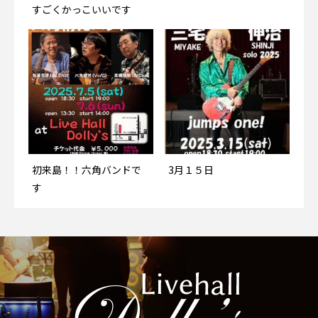
すごくかっこいいです
すごくかっこいいです
初来島！！六角バンドで
初来島！！六角バンドで
3月１５日
3月１５日
す
す