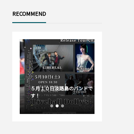
登場！！楽しい夕
べに💓
RECOMMEND
11月29日 増田
今年の第一
俊郎さん
弾！！！やる
ど〜〜
スト安
５月１０日淡路島のバンドで
ごくか
す！
初来島！！六角
終了しました！２
終了しました。４
０２４ 6月9
月２８日はまつお
日！！ロックの日
かのどかさんです