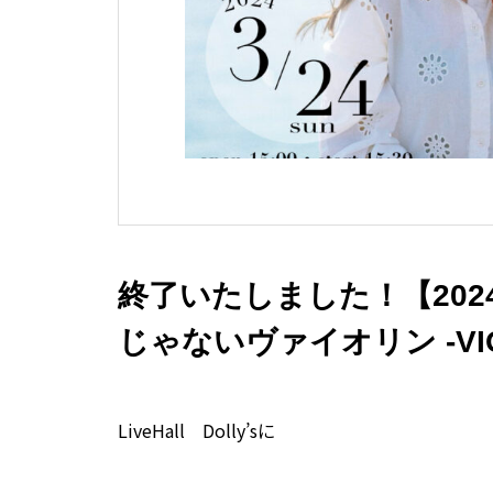
終了いたしました！【2024/
じゃないヴァイオリン -VIO
LiveHall Dolly’sに