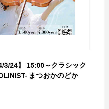
3/24】 15:00～クラシック
７月１８日 ギターリ
LINIST- まつおかのどか
初来島！！六角バンドです
達久美さんが！！ す
っこいいです