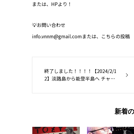
または、HPより！
💡お問い合わせ
info.vnnm@gmail.comまたは、こちらの投稿
終了しました！！！！【2024/2/1
2】淡路島から能登半島へ チャリ
ティーライブ&オークション
新着