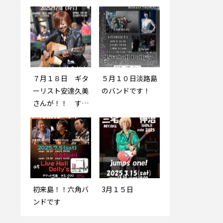
７月１８日 ギタ
3月３日
５月１０日淡路島
終了いたしまし
ーリスト安達久美
のバンドです！
た！【2024/3/2
さんが！！ すご
4】 15:00～クラ
くかっこいいです
シックじゃないヴ
ァイオリン -VIOL
INIST- まつおか
のどか
初来島！！六角バ
終了しました。4
3月１５日
9月29日 みんな
ンドです
月２９日１９時
でGOでしょ！
は 本夛マキさん