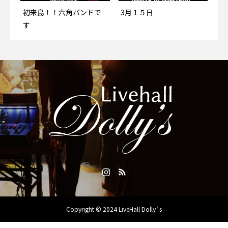
初来島！！六角バンドで
初来島！！六角バンドで
3月１５日
3月１５日
す
す
3月３日
ナオユキさん！！４月12
日 ４時＆８時です
Copyright © 2024 LiveHall Dolly`s