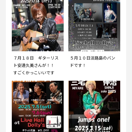
７月１８日 ギターリス
７月１８日 ギターリス
５月１０日淡路島のバン
５月１０日淡路島のバン
ト安達久美さんが！！
ト安達久美さんが！！
ドです！
ドです！
すごくかっこいいです
すごくかっこいいです